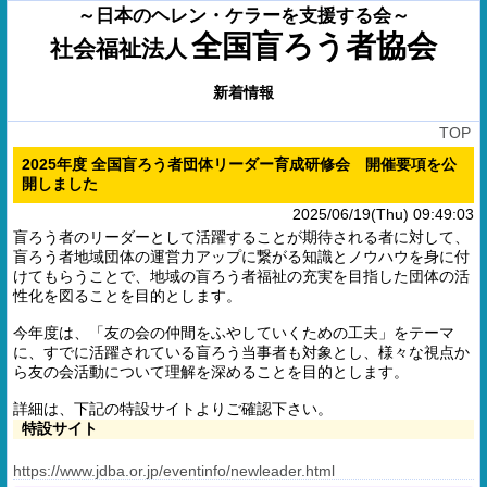
～日本のヘレン・ケラーを支援する会～
全国盲ろう者協会
社会福祉法人
新着情報
TOP
2025年度 全国盲ろう者団体リーダー育成研修会 開催要項を公
開しました
2025/06/19(Thu) 09:49:03
盲ろう者のリーダーとして活躍することが期待される者に対して、
盲ろう者地域団体の運営力アップに繋がる知識とノウハウを身に付
けてもらうことで、地域の盲ろう者福祉の充実を目指した団体の活
性化を図ることを目的とします。
今年度は、「友の会の仲間をふやしていくための工夫」をテーマ
に、すでに活躍されている盲ろう当事者も対象とし、様々な視点か
ら友の会活動について理解を深めることを目的とします。
詳細は、下記の特設サイトよりご確認下さい。
特設サイト
https://www.jdba.or.jp/eventinfo/newleader.html