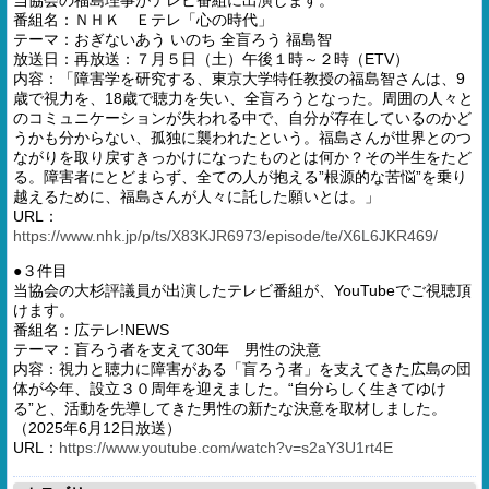
当協会の福島理事がテレビ番組に出演します。
番組名：ＮＨＫ Ｅテレ「心の時代」
テーマ：おぎないあう いのち 全盲ろう 福島智
放送日：再放送：７月５日（土）午後１時～２時（ETV）
内容：「障害学を研究する、東京大学特任教授の福島智さんは、9
歳で視力を、18歳で聴力を失い、全盲ろうとなった。周囲の人々と
のコミュニケーションが失われる中で、自分が存在しているのかど
うかも分からない、孤独に襲われたという。福島さんが世界とのつ
ながりを取り戻すきっかけになったものとは何か？その半生をたど
る。障害者にとどまらず、全ての人が抱える”根源的な苦悩”を乗り
越えるために、福島さんが人々に託した願いとは。」
URL：
https://www.nhk.jp/p/ts/X83KJR6973/episode/te/X6L6JKR469/
●３件目
当協会の大杉評議員が出演したテレビ番組が、YouTubeでご視聴頂
けます。
番組名：広テレ!NEWS
テーマ：盲ろう者を支えて30年 男性の決意
内容：視力と聴力に障害がある「盲ろう者」を支えてきた広島の団
体が今年、設立３０周年を迎えました。“自分らしく生きてゆけ
る”と、活動を先導してきた男性の新たな決意を取材しました。
（2025年6月12日放送）
URL：
https://www.youtube.com/watch?v=s2aY3U1rt4E