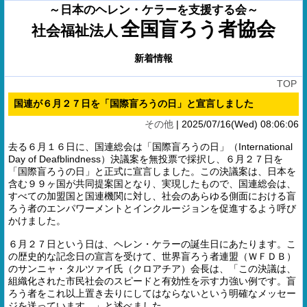
～日本のヘレン・ケラーを支援する会～
全国盲ろう者協会
社会福祉法人
新着情報
TOP
国連が６月２７日を「国際盲ろうの日」と宣言しました
その他
|
2025/07/16(Wed) 08:06:06
去る６月１６日に、国連総会は「国際盲ろうの日」（International
Day of Deafblindness）決議案を無投票で採択し、６月２７日を
「国際盲ろうの日」と正式に宣言しました。この決議案は、日本を
含む９９ヶ国が共同提案国となり、実現したもので、国連総会は、
すべての加盟国と国連機関に対し、社会のあらゆる側面における盲
ろう者のエンパワーメントとインクルージョンを促進するよう呼び
かけました。
６月２７日という日は、ヘレン・ケラーの誕生日にあたります。こ
の歴史的な記念日の宣言を受けて、世界盲ろう者連盟（ＷＦＤＢ）
のサンニャ・タルツァイ氏（クロアチア）会長は、「この決議は、
組織化された市民社会のスピードと有効性を示す力強い例です。盲
ろう者をこれ以上置き去りにしてはならないという明確なメッセー
ジを送っています。」と述べました。