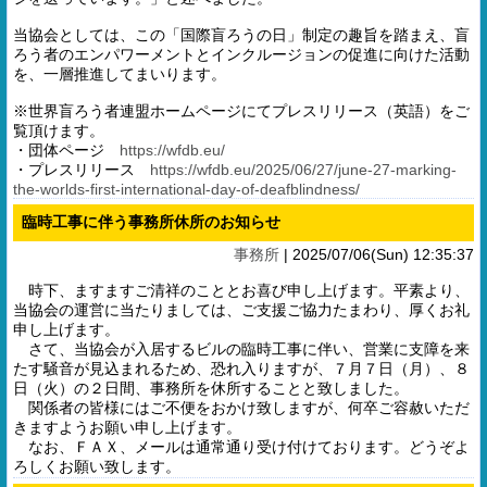
当協会としては、この「国際盲ろうの日」制定の趣旨を踏まえ、盲
ろう者のエンパワーメントとインクルージョンの促進に向けた活動
を、一層推進してまいります。
※世界盲ろう者連盟ホームページにてプレスリリース（英語）をご
覧頂けます。
・団体ページ
https://wfdb.eu/
・プレスリリース
https://wfdb.eu/2025/06/27/june-27-marking-
the-worlds-first-international-day-of-deafblindness/
臨時工事に伴う事務所休所のお知らせ
事務所
|
2025/07/06(Sun) 12:35:37
時下、ますますご清祥のこととお喜び申し上げます。平素より、
当協会の運営に当たりましては、ご支援ご協力たまわり、厚くお礼
申し上げます。
さて、当協会が入居するビルの臨時工事に伴い、営業に支障を来
たす騒音が見込まれるため、恐れ入りますが、７月７日（月）、８
日（火）の２日間、事務所を休所することと致しました。
関係者の皆様にはご不便をおかけ致しますが、何卒ご容赦いただ
きますようお願い申し上げます。
なお、ＦＡＸ、メールは通常通り受け付けております。どうぞよ
ろしくお願い致します。