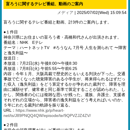
盲ろうに関するテレビ番組、動画のご案内
メディア
|
2025/07/02(Wed) 15:09:54
盲ろうに関するテレビ番組と動画、計3件のご案内します。
●１件目
神奈川県にお住まいの盲ろう者・高橋和代さんが出演されます。
番組名：NHK Eテレ
テーマ：ハートネットTV #ろうなん 7月号 人生を測られて 〜障害
と逸失利益〜
放送日：
本放送：7月2日(水) 午後8:00〜午後8:30
再放送：7月8日(火) 午前5:55〜午前6:25
内容：今年１月、大阪高裁で歴史的ともいえる判決が下った。交通
事故で亡くなった聴覚障害のある小学生が、将来得られるはずだっ
た収入（逸失利益）をどう算定するかが争われた裁判で、障害を理
由に減額せず、健常者と同じ基準で算定することが認められた。し
かし、関係者の心には複雑な思いが残った。遺族、弁護士、支援者
それぞれの立場から、障害者の逸失利益をどう考えればいいのか、
５年にわたる裁判の軌跡を振り返る。
URL：
https://www.nhk.jp/p/heart-
net/ts/J89PNQQ4QW/episode/te/9QPVZJZ4ZV/
●２件目