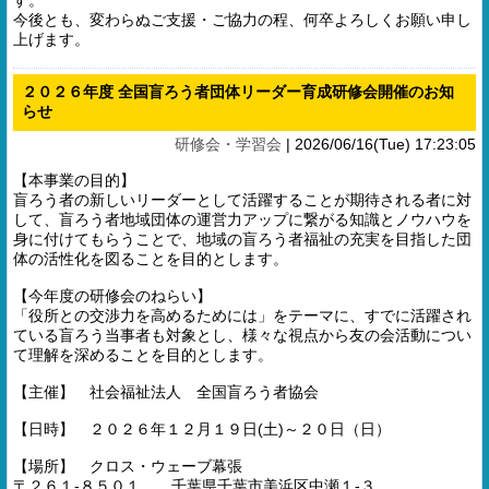
す。
今後とも、変わらぬご支援・ご協力の程、何卒よろしくお願い申し
上げます。
２０２６年度 全国盲ろう者団体リーダー育成研修会開催のお知
らせ
研修会・学習会
|
2026/06/16(Tue) 17:23:05
【本事業の目的】
盲ろう者の新しいリーダーとして活躍することが期待される者に対
して、盲ろう者地域団体の運営力アップに繋がる知識とノウハウを
身に付けてもらうことで、地域の盲ろう者福祉の充実を目指した団
体の活性化を図ることを目的とします。
【今年度の研修会のねらい】
「役所との交渉力を高めるためには」をテーマに、すでに活躍され
ている盲ろう当事者も対象とし、様々な視点から友の会活動につい
て理解を深めることを目的とします。
【主催】 社会福祉法人 全国盲ろう者協会
【日時】 ２０２６年１２月１９日(土)～２０日（日）
【場所】 クロス・ウェーブ幕張
〒２６１-８５０１ 千葉県千葉市美浜区中瀬１-３