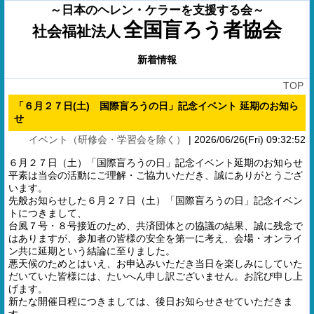
～日本のヘレン・ケラーを支援する会～
全国盲ろう者協会
社会福祉法人
新着情報
TOP
「６月２７日(土) 国際盲ろうの日」記念イベント 延期のお知ら
せ
イベント（研修会・学習会を除く）
|
2026/06/26(Fri) 09:32:52
６月２７日（土）「国際盲ろうの日」記念イベント延期のお知らせ
平素は当会の活動にご理解・ご協力いただき、誠にありがとうござ
います。
先般お知らせした６月２７日（土）「国際盲ろうの日」記念イベン
トにつきまして、
台風７号・８号接近のため、共済団体との協議の結果、誠に残念で
はありますが、参加者の皆様の安全を第一に考え、会場・オンライ
ン共に延期という結論に至りました。
悪天候のためとはいえ、お申込みいただき当日を楽しみにしていた
だいていた皆様には、たいへん申し訳ございません。お詫び申し上
げます。
新たな開催日程につきましては、後日お知らせさせていただきま