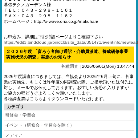
幕張テクノガーデンＡ棟
ＴＥＬ：０４３－２９８－１１６１
ＦＡＸ：０４３－２９８－１１６２
ホームページ：http://x-wave.orix.co.jp/makuhari/
お申込み、詳細は下記特設ページよりご確認下さい
https://edit3.bindcloud.jp/bindcld/site_data/351471/eventinfo/newlead
２０２６年度 「盲ろう者向け通訳・介助員派遣、養成研修事業
実施状況の調査」実施のお知らせ
各種調査
|
2026/06/01(Mon) 13:47:44
2026年度調査につきましては、当協会より2026年6月上旬に、各事
業の実施先、もしくは昨年度の同調査の際、ご指示頂いた送付先に
対し、メールでお伝えしております。お忙しい所恐れ入りますが、
ご協力の程どうぞよろしくお願いいたします。
各種調査票は
こちら
よりダウンロードいただけます。
カテゴリ
研修会・学習会
イベント（研修会・学習会を除く）
メディア