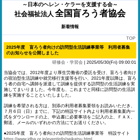
～日本のヘレン・ケラーを支援する会～
全国盲ろう者協会
社会福祉法人
新着情報
TOP
2025年度 盲ろう者向けの訪問型生活訓練事業等 利用者募集
のお知らせを公開しました
研修会・学習会
|
2025/05/30(Fri) 09:00:01
当協会では、2012年度より厚生労働省の委託を受け、盲ろう者向け
の宿泊型生活訓練や就労移行支援等を行い、2021年度以降は、盲ろ
う者の自宅へ講師を派遣して訓練を提供する訪問型の生活訓練を実
施してまいりました。今年度も、これまでと同様に訪問型の生活訓
練を実施することといたしました。
訓練を希望される方は、別添の利用者募集要領をお読みいただき、
７月６日（日）までに、下記の特設サイト内より利用者募集案内一
式をダウンロードの上、申込書に必要事項をご記入の上、ＦＡＸ、
郵送、メールのいずれかの方法にてお送りください。
●2025年度 盲ろう者向けの訪問型生活訓練事業等 特設サイト
https://www.jdba.or.jp/eventinfo/seikatsu.html