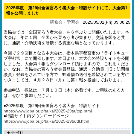
2025年度 第29回全国盲ろう者大会・特設サイトにて、大会第1
報を公開しました
研修会・学習会
|
2025/05/02(Fri) 09:08:25
当協会では「全国盲ろう者大会」を６年ぶりに開催いたします。本
大会は、年に１回、全国から盲ろう者が集まり、交流を図ると共
に、通訳・介助技術を研鑽する貴重な場となっております。
今回で２９回目となる本大会は、栃木県宇都宮市の「ライトキュー
ブ宇都宮」にて開催します。本日より、本大会の特設サイトを公開
しました。大会第１報もダウンロード頂けますので、ご利用くださ
い。なお、当協会の盲ろう者会員登録、通訳・介助員（旧：訪問相
談員）登録をされている方で、郵送物の送付を希望されている方に
つきましては、４月２８日（月）に第１報を投函しております。
参加申込・振込は、７月１０日（木）必着です。ご興味のある方
は、ぜひご参加ください。
●2025年度 第29回全国盲ろう者大会 特設サイト
https://www.jdba.or.jp/taikai/2025-29ta/top.html
●特設サイト内ダウンロードページ
https://www.jdba.or.jp/taikai/2025-29ta/dl.html
カテゴリ