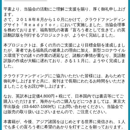
平素より、当協会の活動にご理解ご支援を賜り、厚く御礼申し上げ
ます。
さて、２０１８年８月から１０月にかけて、クラウドファンディン
グサイト「Ｒｅａｄｙｆｏｒ」において実施しました、当協会理事
を務めております、福島智氏の著書『盲ろう者として生きて』の英
語翻訳版を刊行するプロジェクトが、ようやく完結しました。
本プロジェクトは、多くの方のご支援により目標金額を達成しまし
たが、著者である福島氏の健康上の理由に加え、新型コロナウイル
ス環境下での諸々の作業の遅延など、諸般の事情が重なり、英語翻
訳版の作成が大幅に遅れており、さる１１月に、ようやく完成しま
した。
クラウドファンディングにご協力いただいた皆様には、あらためて
御礼申し上げますと共に、発刊まで長期にわたるお時間をいただき
ましたことをお詫び申し上げます。
なお、英訳本は定価4,800円＋税にて、日本国内では書店等にてご
購入いただけます。海外からのご購入などにつきましては、東京大
学出版会（03-6407-1069代）にお問い合わせください。当協会で
は販売の取り扱いはございませんので、ご注意ください。
本書籍が、今後、アジア諸国をはじめとする世界に発信され、１人
でも多くの盲ろう者に希望のあかりを灯すことを願っております。