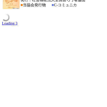
■
当協会発行物
■
C-コミュニカ
Loading 3