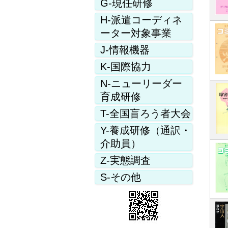
G-現任研修
H-派遣コーディネ
ーター対象事業
J-情報機器
K-国際協力
N-ニューリーダー
育成研修
T-全国盲ろう者大会
Y-養成研修（通訳・
介助員）
Z-実態調査
S-その他