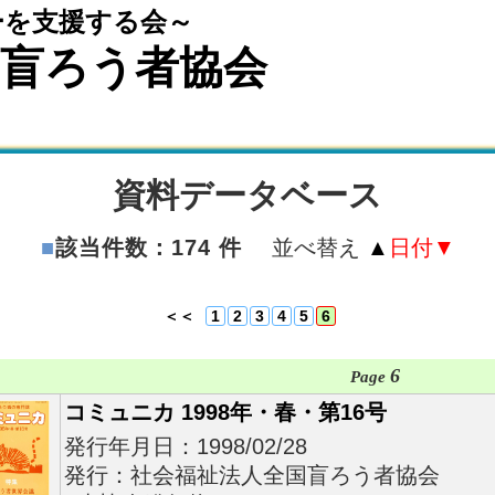
ーを支援する会～
国盲ろう者協会
資料データベース
■
該当件数：174 件
並べ替え
▲
日付
▼
＜＜
1
2
3
4
5
6
6
Page
コミュニカ 1998年・春・第16号
発行年月日：1998/02/28
発行：社会福祉法人全国盲ろう者協会