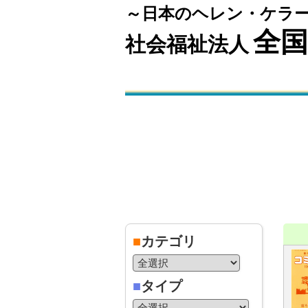
～日本のヘレン・ケラ
全
社会福祉法人
■
カテゴリ
■
タイプ