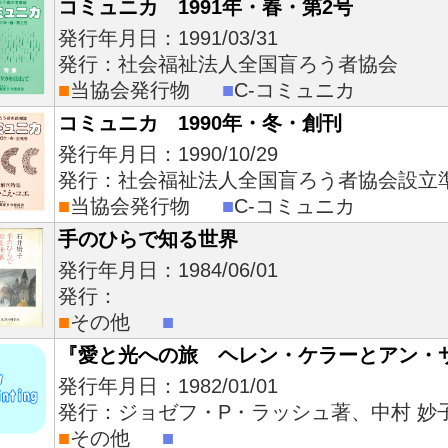
コミュニカ 1991年・春・第2号
発行年月日：1991/03/31
発行：社会福祉法人全国盲ろう者協会
■
当協会発行物
■
C-コミュニカ
コミュニカ 1990年・冬・創刊
発行年月日：1990/10/29
発行：社会福祉法人全国盲ろう者協会設立
■
当協会発行物
■
C-コミュニカ
手のひらで知る世界
発行年月日：1984/06/01
発行：
■
その他
■
『愛と光への旅 ヘレン・ケラーとアン・
発行年月日：1982/01/01
発行：ジョゼフ・P・ラッシュ著、中村 妙
■
その他
■