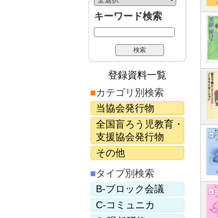
キーワード検索
登録資料一覧
■
カテゴリ別検索
当協会発行物
全国盲ろう児教育・
支援協会発行物
その他
■
タイプ別検索
B-ブロック会議
C-コミュニカ