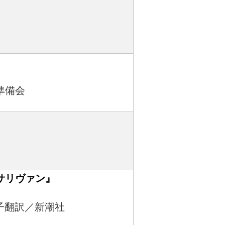
準備会
サリヴァン』
子翻訳／新潮社