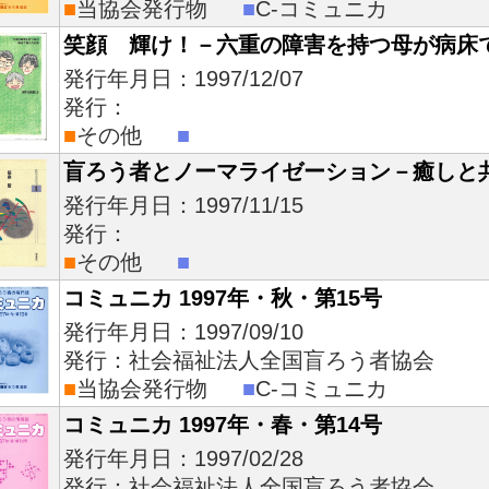
■
当協会発行物
■
C-コミュニカ
笑顔 輝け！－六重の障害を持つ母が病床
発行年月日：1997/12/07
発行：
■
その他
■
盲ろう者とノーマライゼーション－癒しと
発行年月日：1997/11/15
発行：
■
その他
■
コミュニカ 1997年・秋・第15号
発行年月日：1997/09/10
発行：社会福祉法人全国盲ろう者協会
■
当協会発行物
■
C-コミュニカ
コミュニカ 1997年・春・第14号
発行年月日：1997/02/28
発行：社会福祉法人全国盲ろう者協会