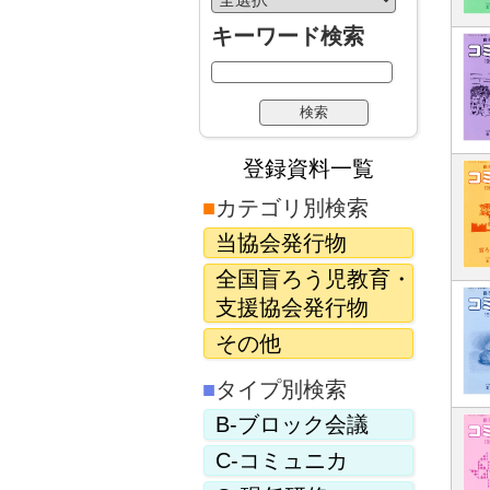
キーワード検索
登録資料一覧
■
カテゴリ別検索
当協会発行物
全国盲ろう児教育・
支援協会発行物
その他
■
タイプ別検索
B-ブロック会議
C-コミュニカ