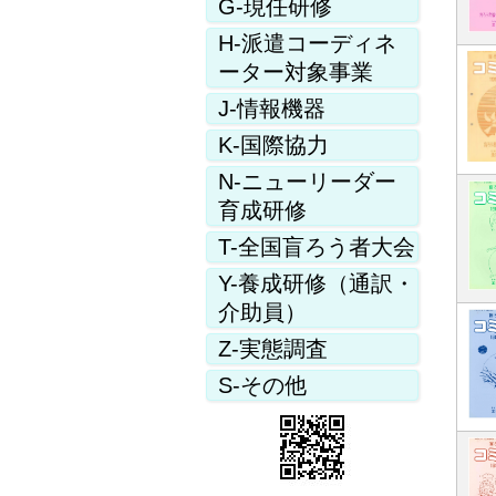
G-現任研修
H-派遣コーディネ
ーター対象事業
J-情報機器
K-国際協力
N-ニューリーダー
育成研修
T-全国盲ろう者大会
Y-養成研修（通訳・
介助員）
Z-実態調査
S-その他