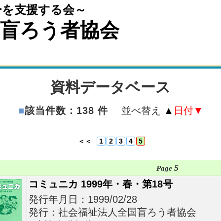
ーを支援する会～
国盲ろう者協会
資料データベース
■
該当件数：138 件
並べ替え
▲
日付
▼
＜＜
1
2
3
4
5
5
Page
コミュニカ 1999年・春・第18号
発行年月日：1999/02/28
発行：社会福祉法人全国盲ろう者協会