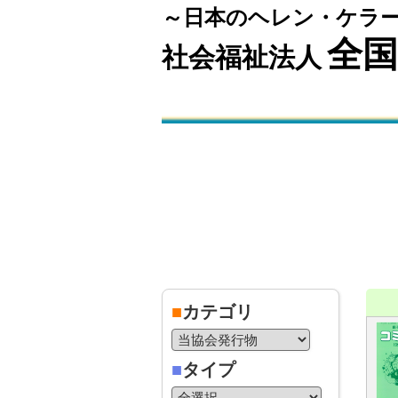
～日本のヘレン・ケラ
全
社会福祉法人
■
カテゴリ
■
タイプ