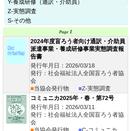
Y-養成研修（通訳・介助員）
Z-実態調査
S-その他
1
Page
2024年度盲ろう者向け通訳・介助員
派遣事業・養成研修事業実態調査報
告書
発行年月日：2026/03/18
発行：社会福祉法人全国盲ろう者協
会
■
当協会発行物
■
Z-実態調査
コミュニカ2025年・春・第72号
発行年月日：2026/03/11
発行：社会福祉法人全国盲ろう者協
会
■
当協会発行物
■
C-コミュニカ