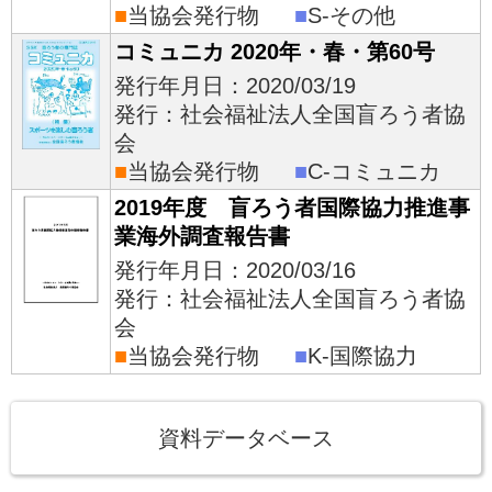
■
当協会発行物
■
S-その他
コミュニカ 2020年・春・第60号
発行年月日：2020/03/19
発行：社会福祉法人全国盲ろう者協
会
■
当協会発行物
■
C-コミュニカ
2019年度 盲ろう者国際協力推進事
業海外調査報告書
発行年月日：2020/03/16
発行：社会福祉法人全国盲ろう者協
会
■
当協会発行物
■
K-国際協力
資料データベース