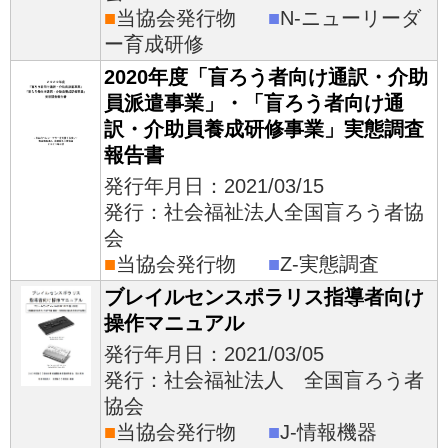
■
当協会発行物
■
N-ニューリーダ
ー育成研修
2020年度「盲ろう者向け通訳・介助
員派遣事業」・「盲ろう者向け通
訳・介助員養成研修事業」実態調査
報告書
発行年月日：2021/03/15
発行：社会福祉法人全国盲ろう者協
会
■
当協会発行物
■
Z-実態調査
ブレイルセンスポラリス指導者向け
操作マニュアル
発行年月日：2021/03/05
発行：社会福祉法人 全国盲ろう者
協会
■
当協会発行物
■
J-情報機器