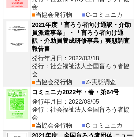
会
■
当協会発行物
■
C-コミュニカ
2021年度「盲ろう者向け通訳・介助
員派遣事業」・「盲ろう者向け通
訳・介助員養成研修事業」実態調査
報告書
発行年月日：2022/03/18
発行：社会福祉法人全国盲ろう者協
会
■
当協会発行物
■
Z-実態調査
コミュニカ2022年・春・第64号
発行年月日：2022/03/05
発行：社会福祉法人全国盲ろう者協
会
■
当協会発行物
■
C-コミュニカ
2021年度 全国盲ろう者団体 ニュー