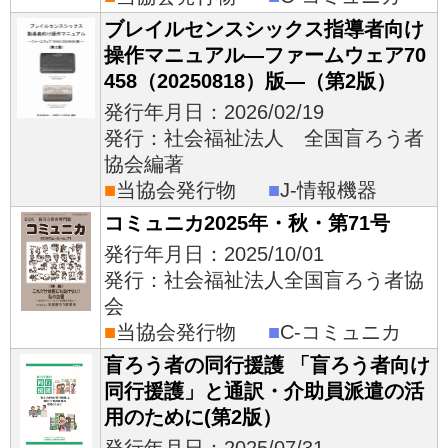
ブレイルセンスシックス指導者向け
操作マニュアル―ファームウェア70
458（20250818）版―（第2版）
発行年月日：2026/02/19
発行：社会福祉法人 全国盲ろう者
協会編著
■
当協会発行物
■
J-情報機器
コミュニカ2025年・秋・第71号
発行年月日：2025/10/01
発行：社会福祉法人全国盲ろう者協
会
■
当協会発行物
■
C-コミュニカ
盲ろう者の同行援護 「盲ろう者向け
同行援護」と通訳・介助員派遣の活
用のために(第2版）