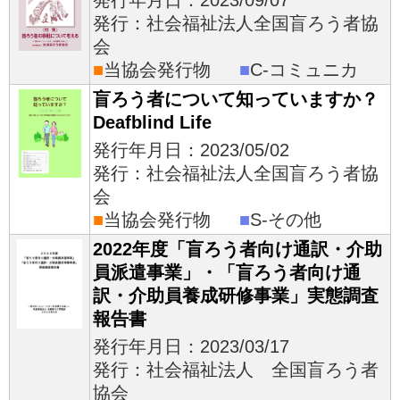
発行年月日：2023/09/07
発行：社会福祉法人全国盲ろう者協
会
■
当協会発行物
■
C-コミュニカ
盲ろう者について知っていますか？
Deafblind Life
発行年月日：2023/05/02
発行：社会福祉法人全国盲ろう者協
会
■
当協会発行物
■
S-その他
2022年度「盲ろう者向け通訳・介助
員派遣事業」・「盲ろう者向け通
訳・介助員養成研修事業」実態調査
報告書
発行年月日：2023/03/17
発行：社会福祉法人 全国盲ろう者
協会