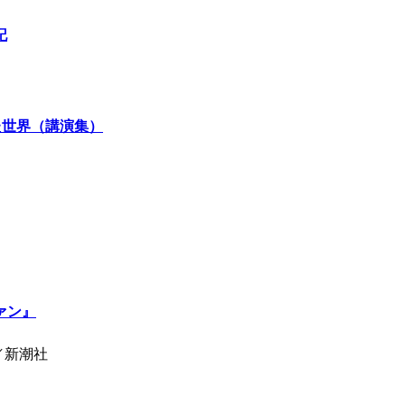
記
た世界（講演集）
ァン』
／新潮社