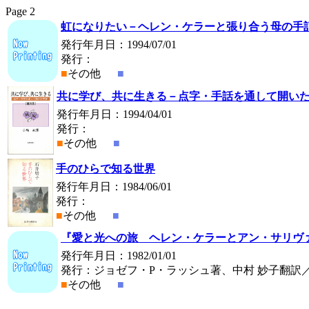
Page
2
虹になりたい－ヘレン・ケラーと張り合う母の手
発行年月日：1994/07/01
発行：
■
その他
■
共に学び、共に生きる－点字・手話を通して開い
発行年月日：1994/04/01
発行：
■
その他
■
手のひらで知る世界
発行年月日：1984/06/01
発行：
■
その他
■
『愛と光への旅 ヘレン・ケラーとアン・サリヴ
発行年月日：1982/01/01
発行：ジョゼフ・P・ラッシュ著、中村 妙子翻訳
■
その他
■